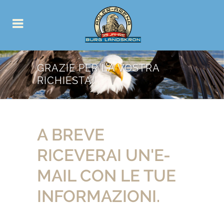
GRAZIE PER LA VOSTRA
RICHIESTA!
A BREVE
RICEVERAI UN'E-
MAIL CON LE TUE
INFORMAZIONI.