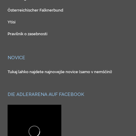
Österreichischer Falknerbund
Ytisi
Pravilnik o zasebnosti
NOVICE
Tukaj lahko najdete najnovejše novice (samo v nemščini)
DIE ADLERARENA AUF FACEBOOK