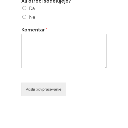
Ali otroci sodelujejo?
*
i
o
Da
n
Ne
Komentar
*
Pošlji povpraševanje