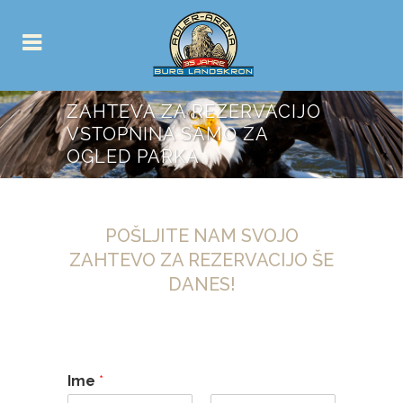
ZAHTEVA ZA REZERVACIJO
VSTOPNINA SAMO ZA
OGLED PARKA
POŠLJITE NAM SVOJO
ZAHTEVO ZA REZERVACIJO ŠE
DANES!
Ime
*