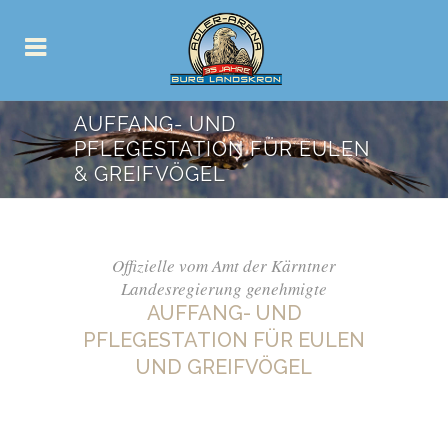
AUFFANG- UND
PFLEGESTATION FÜR EULEN
& GREIFVÖGEL
Offizielle vom Amt der Kärntner
Landesregierung genehmigte
AUFFANG- UND
PFLEGESTATION FÜR EULEN
UND GREIFVÖGEL