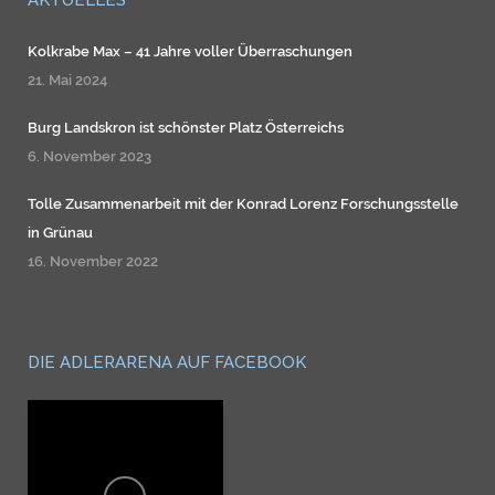
AKTUELLES
Kolkrabe Max – 41 Jahre voller Überraschungen
21. Mai 2024
Burg Landskron ist schönster Platz Österreichs
6. November 2023
Tolle Zusammenarbeit mit der Konrad Lorenz Forschungsstelle
in Grünau
16. November 2022
DIE ADLERARENA AUF FACEBOOK