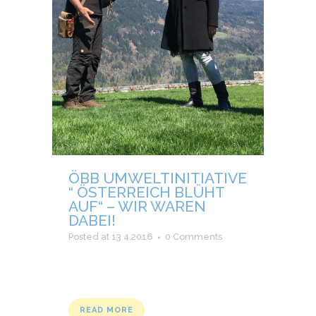
ÖBB UMWELTINITIATIVE
“ ÖSTERREICH BLÜHT
AUF“ – WIR WAREN
DABEI!
Posted at 13.4.2016
0 Comments
READ MORE