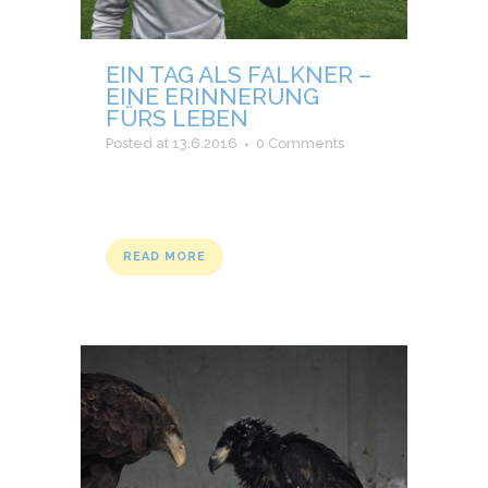
EIN TAG ALS FALKNER –
EINE ERINNERUNG
FÜRS LEBEN
Posted at 13.6.2016
0 Comments
READ MORE