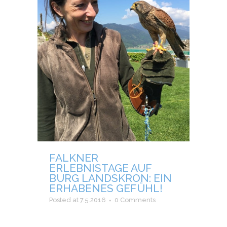
FALKNER
ERLEBNISTAGE AUF
BURG LANDSKRON: EIN
ERHABENES GEFÜHL!
Posted at 7.5.2016
0 Comments