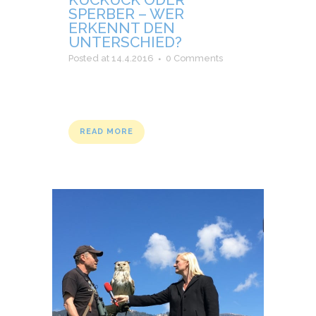
SPERBER – WER
ERKENNT DEN
UNTERSCHIED?
Posted at 14.4.2016
0 Comments
READ MORE