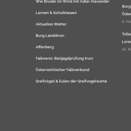
Wie Brüder im Wind mit Adler Alexander
Burg
Lernen & Schulklassen
Öste
6. N
Aktuelles Wetter
Toll
Burg Landskron
Lore
Affenberg
16. 
Falknerei: Beizjagdprüfung Kurs
Österreichischer Falknerbund
Greifvögel
&
Eulen
der
Greifvogelwarte