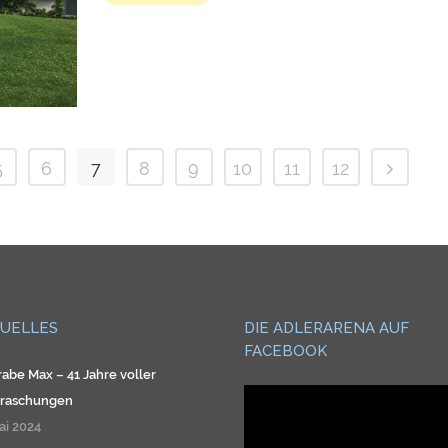
5
6
7
8
9
10
11
12
UELLES
DIE ADLERARENA AUF
FACEBOOK
rabe Max – 41 Jahre voller
raschungen
ai 2024