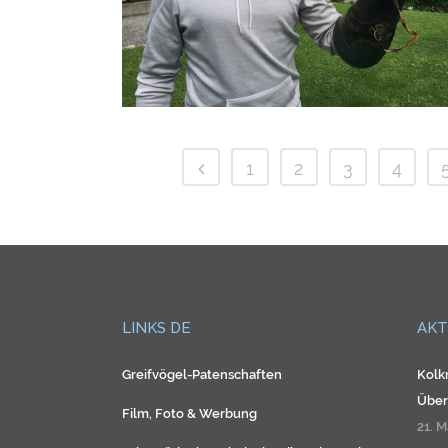
1
2
3
4
LINKS DE
AKT
Greifvögel-Patenschaften
Kolk
Über
Film, Foto & Werbung
21. M