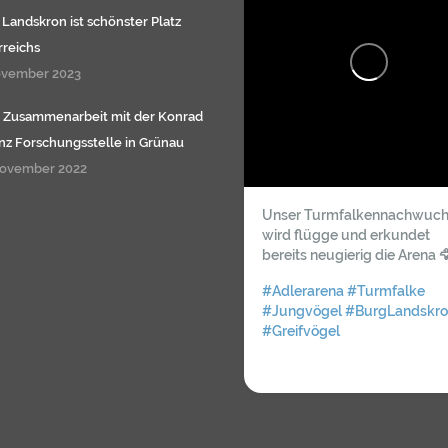
 Landskron ist schönster Platz
rreichs
ovember 2023
e Zusammenarbeit mit der Konrad
nz Forschungsstelle in Grünau
November 2022
Unser Turmfalkennachwuch
wird flügge und erkundet
bereits neugierig die Arena 
#Adlerarena
#Turmfalke
#Jungvögel
#BurgLandskro
#Greifvögel