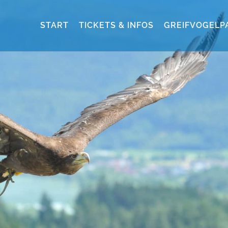
START
TICKETS & INFOS
GREIFVOGELP